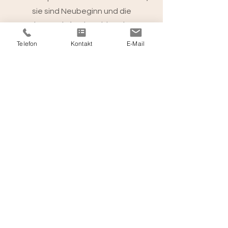
sie sind Neubeginn und die
Lebenszeit für den ultimativen
"Phönix-aus-der-Asche-Moment"
Telefon
Kontakt
E-Mail
jeder Frau.
Ich möchte nicht nur Einblick in die
Mechanismen für die vielfältigen
Beschwerden im Wechsel geben
sondern auch für Aufwind sorgen mit
einem Ausblick auf einen Lebens- und
Entwicklungsabschnitt, welcher den
krönenden Abschluss der weiblichen
Wandlungsfähigkeit darstellt.
Ich liebe es Frauen zutiefst zu
bestärken und sie in Ihrer individuellen
Potentialentfaltung maximal zu