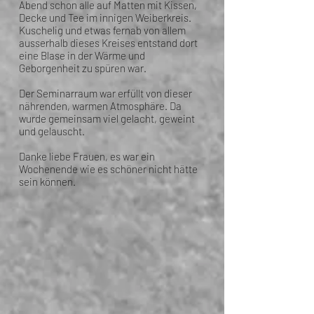
Abend schon alle auf Matten mit Kissen,
Decke und Tee im innigen Weiberkreis.
Kuschelig und etwas fernab von allem
ausserhalb dieses Kreises entstand dort
eine Blase in der Wärme und
Geborgenheit zu spüren war.
Der Seminarraum war erfüllt von dieser
nährenden, warmen Atmosphäre. Da
wurde gemeinsam viel gelacht, geweint
und gelauscht.
Danke liebe Frauen, es war ein
Wochenende wie es schöner nicht hätte
sein können.