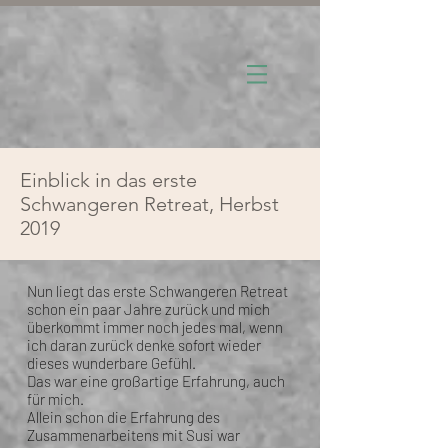
Einblick in das erste
Schwangeren Retreat, Herbst
2019
Nun liegt das erste Schwangeren Retreat
schon ein paar Jahre zurück und mich
überkommt immer noch jedes mal, wenn
ich daran
zurück denke sofort wieder
dieses wunderbare Gefühl.
Das war eine großartige Erfahrung, auch
für mich.
Allein schon die Erfahrung des
Zusammenarbeitens mit Susi war