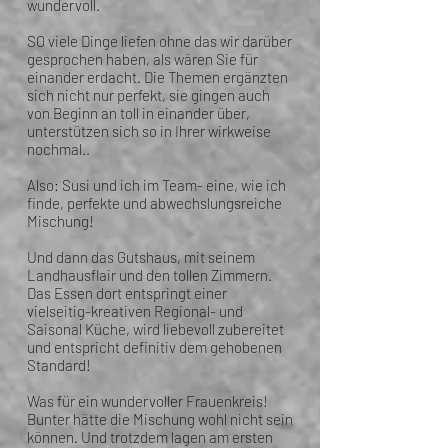
wundervoll.
SO viele Dinge liefen ohne das wir darüber
gesprochen haben, als wären Sie für
einander erdacht. Die Themen ergänzten
sich nicht nur perfekt, sie gingen auch
von Beginn an toll in einander über,
unterstützen sich so in Ihrer wirkweise
nochmal..
Also: Susi und ich im Team- eine, wie ich
finde, perfekte und abwechslungsreiche
Mischung!
Und dann das Gutshaus, mit seinem
Landhausflair und den tollen Zimmern.
Das Essen dort entspringt einer
vielseitig-kreativen Regional- und
Saisonal Küche, wird liebevoll zubereitet
und entspricht definitiv dem gehobenen
Standard!
Was für ein wundervoller Frauenkreis!
Bunter hätte die Mischung wohl nicht sein
können. Und trotzdem lagen am ersten