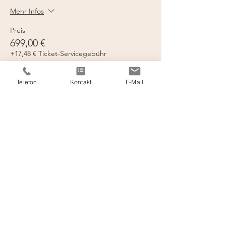
Mehr Infos
Preis
699,00 €
+17,48 € Ticket-Servicegebühr
Telefon
Kontakt
E-Mail
Verkauf beendet
Tickettyp
Doppelzimmer Deluxe
Mehr Infos
Preis
769,00 €
+19,23 € Ticket-Servicegebühr