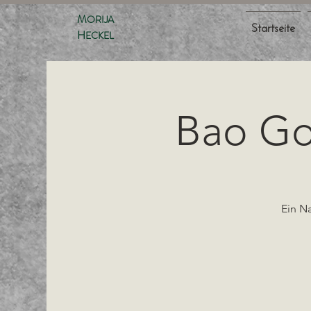
M
ORIJA
Startseite
H
ECKEL
Bao Go
Ein N